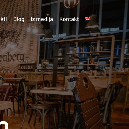
kti
Blog
Iz medija
Kontakt
b