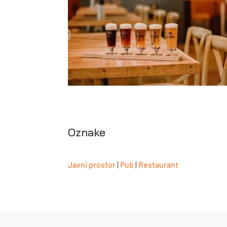
Oznake
Javni prostor
|
Pub
|
Restaurant