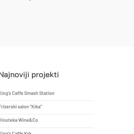
Najnoviji projekti
King’s Caffe Smash Station
Frizerski salon “Kika”
Vinoteka Wine&Co
King’s Caffe Krk